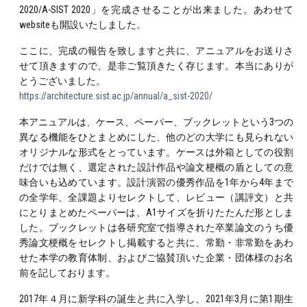
2020/A-SIST 2020」を完成させることが出来ました。あわせて
websiteも開設いたしました。
ここに、完成の報告を致しますと共に、アニュアルをお送りさ
せて頂きますので、是非ご覧頂きたく存じます。本当にありが
とうございました。
https://architecture.sist.ac.jp/annual/a_sist-2020/
本アニュアルは、ケース、ペーパー、ブックレットという3つの
異なる機能をひとまとめにした、他のどの大学にも見られない
オリジナルな形式をとっています。ケースは外箱としての役割
だけでは無く、選定された設計作品や論文梗概の盾としての意
味合いも込めています。設計演習の優秀作品を1年から4年まで
の全学年、全課題よりセレクトして、レビュー（講評文）と共
にとりまとめたペーパーは、A1サイズを折りたたんだ形としま
した。ブックレットは各研究室で指導された卒業論文のうち優
秀論文梗概をセレクトし掲載すると共に、常勤・非常勤をあわ
せた本学の教育体制、およびご協賛頂いた企業・団体様のお名
前を記しております。
2017年４月に新学科の誕生と共に入学し、2021年3月に第1期生