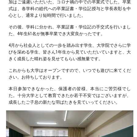
加はご遠慮いただいた、コロナ禍の中での卒業式でした。卒業
式は、各学科の総代への卒業証書・学位記授与と学長表彰を中
心とし、通常より短時間で行いました。
その後、学科に分かれ、卒業証書・学位記の手交式を行いまし
た、4年生61名が無事卒業でき大変良かったです。
4月から社会人としての一歩を踏み出す学生、大学院でさらに学
びを深める学生、皆さん1年生から見ていただいていますと、大
きく成長した晴れ姿を見せてもらい感無量です。
これからも大学はオープンですので、いつでも遊びに来てくだ
さい。お待ちしております。
本日参加できなかった、保護者の皆様、本当にご苦労様でし
た。十分大学として教育できたか若干不安ではございますが、
成長したご子息の新たな羽ばたきを見ていってください。